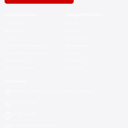
Enlaces Adicionales
Categorías Populares
Iniciar Sesión
Nail Art
Registrarse
Acrílico
Contacto
Manicura Rusa
Validación de Certificados
Bioseguridad
Conviértete en Instructora
Pedicura
Quiénes Somos
Decoración
Términos y Políticas
Estructuras
Contáctanos
Sede Principal, Bucaramanga, Santander, Colombia
+57 320 949 5951
+57 320 949 5951
mixcococolombia@gmail.com