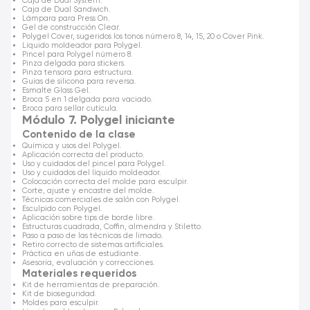
Caja de Dual System.
Caja de Dual Sandwich.
Lámpara para Press On.
Gel de construcción Clear.
Polygel Cover, sugeridos los tonos número 8, 14, 15, 20 o Cover Pink.
Líquido moldeador para Polygel.
Pincel para Polygel número 8.
Pinza delgada para stickers.
Pinza tensora para estructura.
Guías de silicona para reversa.
Esmalte Glass Gel.
Broca 5 en 1 delgada para vaciado.
Broca para sellar cutícula.
Módulo 7. Polygel iniciante
Contenido de la clase
Química y usos del Polygel.
Aplicación correcta del producto.
Uso y cuidados del pincel para Polygel.
Uso y cuidados del líquido moldeador.
Colocación correcta del molde para esculpir.
Corte, ajuste y encastre del molde.
Técnicas comerciales de salón con Polygel.
Esculpido con Polygel.
Aplicación sobre tips de borde libre.
Estructuras cuadrada, Coffin, almendra y Stiletto.
Paso a paso de las técnicas de limado.
Retiro correcto de sistemas artificiales.
Práctica en uñas de estudiante.
Asesoría, evaluación y correcciones.
Materiales requeridos
Kit de herramientas de preparación.
Kit de bioseguridad.
Moldes para esculpir.