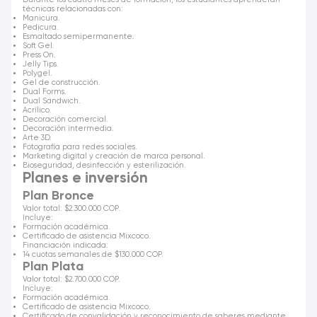
técnicas relacionadas con:
Manicura.
Pedicura.
Esmaltado semipermanente.
Soft Gel.
Press On.
Jelly Tips.
Polygel.
Gel de construcción.
Dual Forms.
Dual Sandwich.
Acrílico.
Decoración comercial.
Decoración intermedia.
Arte 3D.
Fotografía para redes sociales.
Marketing digital y creación de marca personal.
Bioseguridad, desinfección y esterilización.
Planes e inversión
Plan Bronce
Valor total: $2.300.000 COP.
Incluye:
Formación académica.
Certificado de asistencia Mixcoco.
Financiación indicada:
14 cuotas semanales de $130.000 COP.
Plan Plata
Valor total: $2.700.000 COP.
Incluye:
Formación académica.
Certificado de asistencia Mixcoco.
Certificado de convalidación y reconocimiento de saberes mediante