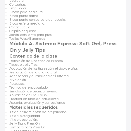
pedicura:
Cortauñas.
Empujador.
Brocas para pedicura.
Broca punta flama.
Broca punta cónica para quiropodia.
Broca esfera mediana.
Cortacutícula.
Cepillo pequeño.
Jabón exfoliante para pies.
Toallas WypAll grandes.
Módulo 4. Sistema Express: Soft Gel, Press
On y Jelly Tips
Contenido de la clase
Definición de una técnica Express.
Tipos de Jelly Tips.
Adaptación de los tips según el tipo de uña.
Preparación de la uña natural.
Adherencia y durabilidad del sistema.
Nivelación.
Retoques.
Técnica de encapsulado.
Simulación de técnica reversa.
Aplicación de Gel Polish.
Práctica en uñas de estudiante.
Asesoría, evaluación y correcciones.
Materiales requeridos
Kit de herramientas de preparación.
Kit de bioseguridad.
Kit de decoración.
Jelly Tips o Press On.
Lámpara para Press On.