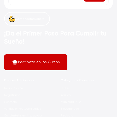
¡Comencemos ahora!
¡Da el Primer Paso Para Cumplir tu
Sueño!
Inscríbete en los Cursos
Enlaces Adicionales
Categorías Populares
Iniciar Sesión
Nail Art
Registrarse
Acrílico
Contacto
Manicura Rusa
Validación de Certificados
Bioseguridad
Conviértete en Instructora
Pedicura