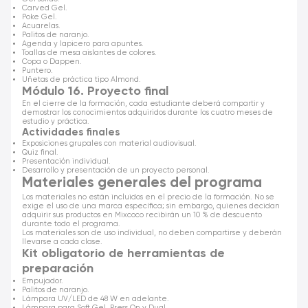
Carved Gel.
Poke Gel.
Acuarelas.
Palitos de naranjo.
Agenda y lapicero para apuntes.
Toallas de mesa aislantes de colores.
Copa o Dappen.
Puntero.
Uñetas de práctica tipo Almond.
Módulo 16. Proyecto final
En el cierre de la formación, cada estudiante deberá compartir y
demostrar los conocimientos adquiridos durante los cuatro meses de
estudio y práctica.
Actividades finales
Exposiciones grupales con material audiovisual.
Quiz final.
Presentación individual.
Desarrollo y presentación de un proyecto personal.
Materiales generales del programa
Los materiales no están incluidos en el precio de la formación. No se
exige el uso de una marca específica; sin embargo, quienes decidan
adquirir sus productos en Mixcoco recibirán un 10 % de descuento
durante todo el programa.
Los materiales son de uso individual, no deben compartirse y deberán
llevarse a cada clase.
Kit obligatorio de herramientas de
preparación
Empujador.
Palitos de naranjo.
Lámpara UV/LED de 48 W en adelante.
Lámpara para Soft Gel, Press On y Dual.