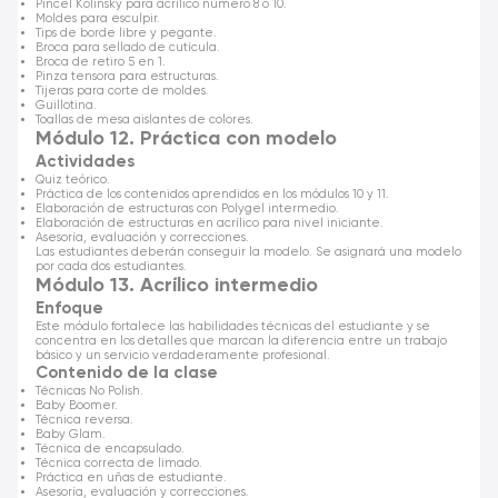
Pincel Kolinsky para acrílico número 8 o 10.
Moldes para esculpir.
Tips de borde libre y pegante.
Broca para sellado de cutícula.
Broca de retiro 5 en 1.
Pinza tensora para estructuras.
Tijeras para corte de moldes.
Guillotina.
Toallas de mesa aislantes de colores.
Módulo 12. Práctica con modelo
Actividades
Quiz teórico.
Práctica de los contenidos aprendidos en los módulos 10 y 11.
Elaboración de estructuras con Polygel intermedio.
Elaboración de estructuras en acrílico para nivel iniciante.
Asesoría, evaluación y correcciones.
Las estudiantes deberán conseguir la modelo. Se asignará una modelo
por cada dos estudiantes.
Módulo 13. Acrílico intermedio
Enfoque
Este módulo fortalece las habilidades técnicas del estudiante y se
concentra en los detalles que marcan la diferencia entre un trabajo
básico y un servicio verdaderamente profesional.
Contenido de la clase
Técnicas No Polish.
Baby Boomer.
Técnica reversa.
Baby Glam.
Técnica de encapsulado.
Técnica correcta de limado.
Práctica en uñas de estudiante.
Asesoría, evaluación y correcciones.