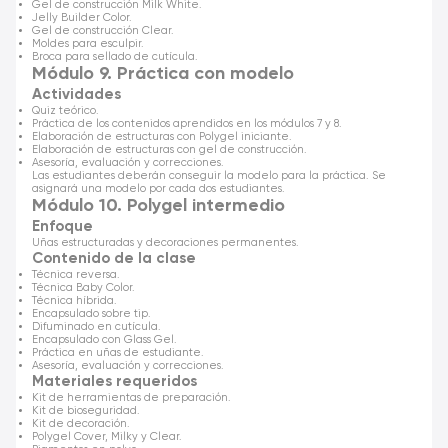
Gel de construcción Milk White.
Jelly Builder Color.
Gel de construcción Clear.
Moldes para esculpir.
Broca para sellado de cutícula.
Módulo 9. Práctica con modelo
Actividades
Quiz teórico.
Práctica de los contenidos aprendidos en los módulos 7 y 8.
Elaboración de estructuras con Polygel iniciante.
Elaboración de estructuras con gel de construcción.
Asesoría, evaluación y correcciones.
Las estudiantes deberán conseguir la modelo para la práctica. Se
asignará una modelo por cada dos estudiantes.
Módulo 10. Polygel intermedio
Enfoque
Uñas estructuradas y decoraciones permanentes.
Contenido de la clase
Técnica reversa.
Técnica Baby Color.
Técnica híbrida.
Encapsulado sobre tip.
Difuminado en cutícula.
Encapsulado con Glass Gel.
Práctica en uñas de estudiante.
Asesoría, evaluación y correcciones.
Materiales requeridos
Kit de herramientas de preparación.
Kit de bioseguridad.
Kit de decoración.
Polygel Cover, Milky y Clear.