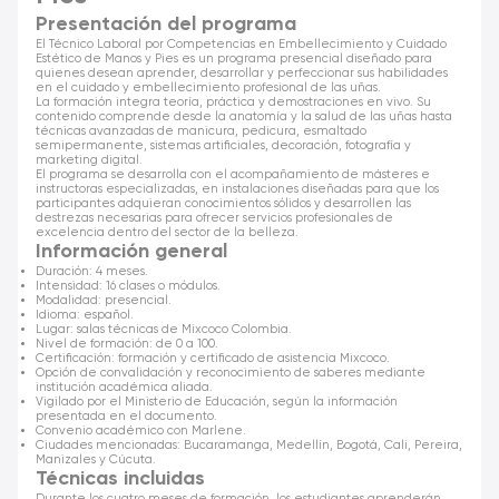
Presentación del programa
El Técnico Laboral por Competencias en Embellecimiento y Cuidado
Estético de Manos y Pies es un programa presencial diseñado para
quienes desean aprender, desarrollar y perfeccionar sus habilidades
en el cuidado y embellecimiento profesional de las uñas.
La formación integra teoría, práctica y demostraciones en vivo. Su
contenido comprende desde la anatomía y la salud de las uñas hasta
técnicas avanzadas de manicura, pedicura, esmaltado
semipermanente, sistemas artificiales, decoración, fotografía y
marketing digital.
El programa se desarrolla con el acompañamiento de másteres e
instructoras especializadas, en instalaciones diseñadas para que los
participantes adquieran conocimientos sólidos y desarrollen las
destrezas necesarias para ofrecer servicios profesionales de
excelencia dentro del sector de la belleza.
Información general
Duración: 4 meses.
Intensidad: 16 clases o módulos.
Modalidad: presencial.
Idioma: español.
Lugar: salas técnicas de Mixcoco Colombia.
Nivel de formación: de 0 a 100.
Certificación: formación y certificado de asistencia Mixcoco.
Opción de convalidación y reconocimiento de saberes mediante
institución académica aliada.
Vigilado por el Ministerio de Educación, según la información
presentada en el documento.
Convenio académico con Marlene.
Ciudades mencionadas: Bucaramanga, Medellín, Bogotá, Cali, Pereira,
Manizales y Cúcuta.
Técnicas incluidas
Durante los cuatro meses de formación, los estudiantes aprenderán