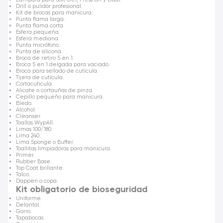
Drill o pulidor profesional.
Kit de brocas para manicura:
Punta flama larga.
Punta flama corta.
Esfera pequeña.
Esfera mediana.
Punta micrófono.
Punta de silicona.
Broca de retiro 5 en 1.
Broca 5 en 1 delgada para vaciado.
Broca para sellado de cutícula.
Tijera de cutícula.
Cortacutícula.
Alicate o cortauñas de pinza.
Cepillo pequeño para manicura.
Bledo.
Alcohol.
Cleanser.
Toallas WypAll.
Limas 100/180.
Lima 240.
Lima Sponge o Buffer.
Toallitas limpiadoras para manicura.
Primer.
Rubber Base.
Top Coat brillante.
Talco.
Dappen o copa.
Kit obligatorio de bioseguridad
Uniforme.
Delantal.
Gorro.
Tapabocas.