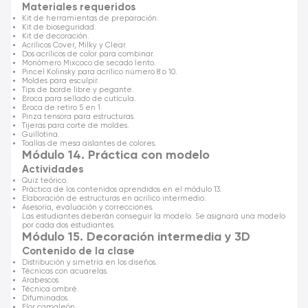
Materiales requeridos
Kit de herramientas de preparación.
Kit de bioseguridad.
Kit de decoración.
Acrílicos Cover, Milky y Clear.
Dos acrílicos de color para combinar.
Monómero Mixcoco de secado lento.
Pincel Kolinsky para acrílico número 8 o 10.
Moldes para esculpir.
Tips de borde libre y pegante.
Broca para sellado de cutícula.
Broca de retiro 5 en 1.
Pinza tensora para estructuras.
Tijeras para corte de moldes.
Guillotina.
Toallas de mesa aislantes de colores.
Módulo 14. Práctica con modelo
Actividades
Quiz teórico.
Práctica de los contenidos aprendidos en el módulo 13.
Elaboración de estructuras en acrílico intermedio.
Asesoría, evaluación y correcciones.
Las estudiantes deberán conseguir la modelo. Se asignará una modelo
por cada dos estudiantes.
Módulo 15. Decoración intermedia y 3D
Contenido de la clase
Distribución y simetría en los diseños.
Técnicas con acuarelas.
Arabescos.
Técnica ombré.
Difuminados.
Flor camaleón.