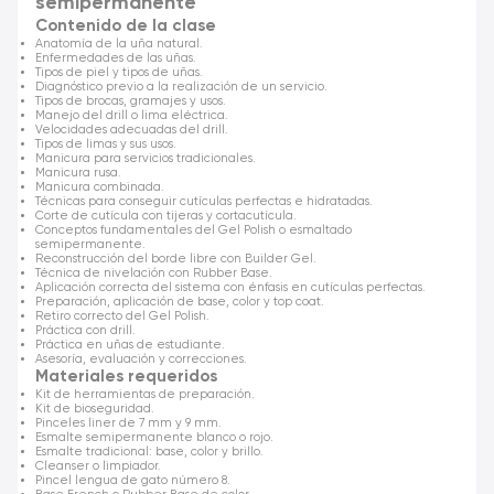
semipermanente
Contenido de la clase
Anatomía de la uña natural.
Enfermedades de las uñas.
Tipos de piel y tipos de uñas.
Diagnóstico previo a la realización de un servicio.
Tipos de brocas, gramajes y usos.
Manejo del drill o lima eléctrica.
Velocidades adecuadas del drill.
Tipos de limas y sus usos.
Manicura para servicios tradicionales.
Manicura rusa.
Manicura combinada.
Técnicas para conseguir cutículas perfectas e hidratadas.
Corte de cutícula con tijeras y cortacutícula.
Conceptos fundamentales del Gel Polish o esmaltado
semipermanente.
Reconstrucción del borde libre con Builder Gel.
Técnica de nivelación con Rubber Base.
Aplicación correcta del sistema con énfasis en cutículas perfectas.
Preparación, aplicación de base, color y top coat.
Retiro correcto del Gel Polish.
Práctica con drill.
Práctica en uñas de estudiante.
Asesoría, evaluación y correcciones.
Materiales requeridos
Kit de herramientas de preparación.
Kit de bioseguridad.
Pinceles liner de 7 mm y 9 mm.
Esmalte semipermanente blanco o rojo.
Esmalte tradicional: base, color y brillo.
Cleanser o limpiador.
Pincel lengua de gato número 8.