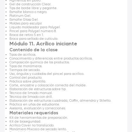
Pigmentos en polvo.
Gel de construcción Clear.
Tips de borde libre y pegante.
Esmalte blanco o negro.
Platinum Gel.
Esmalte Glass Gel.
Moldes para esculpir.
Líquido moldeador para Polygel.
Pincel para Polygel número 8.
Broca de retiro 5 en 1.
Broca para sellado de cutícula.
Módulo 11. Acrílico iniciante
Contenido de la clase
Tipos de acrílicos.
Conocimiento y diferencias entre productos acrílicos.
Composición química de los productos.
Tipos de monómeros.
Tiempos de secado.
Uso, ángulos y cuidados del pincel para acrílico.
Control del producto.
Práctica sobre plantilla.
Corte, encastre y colocación correcta del molde.
Elaboración de estructuras sobre tip.
Técnica de limado manual.
Técnica de limado con drill.
Elaboración de estructuras cuadrada, Coffin, almendra y Stiletto.
Práctica en uñas de estudiante.
Asesoría, evaluación y correcciones.
Materiales requeridos
Kit de herramientas de preparación.
Kit de bioseguridad.
Acrílico Cover no translúcido.
Monómero Mixcoco de secado lento.