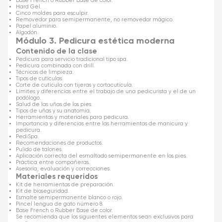
Base French o Rubber Base de color.
Hard Gel.
Cinco moldes para esculpir.
Removedor para semipermanente, no removedor mágico.
Papel aluminio.
Algodón.
Módulo 3. Pedicura estética moderna
Contenido de la clase
Pedicura para servicio tradicional tipo spa.
Pedicura combinada con drill.
Técnicas de limpieza.
Tipos de cutículas.
Corte de cutícula con tijeras y cortacutícula.
Límites y diferencias entre el trabajo de una pedicurista y el de un
podólogo.
Salud de las uñas de los pies.
Tipos de uñas y su anatomía.
Herramientas y materiales para pedicura.
Importancia y diferencias entre las herramientas de manicura y
pedicura.
PediSpa.
Recomendaciones de productos.
Pulido de talones.
Aplicación correcta del esmaltado semipermanente en los pies.
Práctica entre compañeras.
Asesoría, evaluación y correcciones.
Materiales requeridos
Kit de herramientas de preparación.
Kit de bioseguridad.
Esmalte semipermanente blanco o rojo.
Pincel lengua de gato número 8.
Base French o Rubber Base de color.
Se recomienda que los siguientes elementos sean exclusivos para