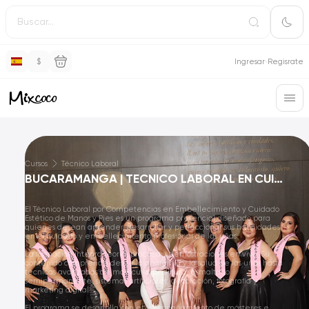
$
Ingresar
Regisrate
Cursos
Técnico Laboral
BUCARAMANGA | TECNICO LABORAL EN CUIDADO DE MANOS Y PIES PRESENCIAL
El Técnico Laboral por Competencias en Embellecimiento y Cuidado
Estético de Manos y Pies es un programa presencial diseñado para
quienes desean aprender, desarrollar y perfeccionar sus habilidades
en el cuidado y embellecimiento profesional de las uñas.
La formación integra teoría, práctica y demostraciones en vivo. Su
contenido comprende desde la anatomía y la salud de las uñas hasta
técnicas avanzadas de manicura, pedicura, esmaltado
semipermanente, sistemas artificiales, decoración, fotografía y
marketing digital.
El programa se desarrolla con el acompañamiento de másteres e