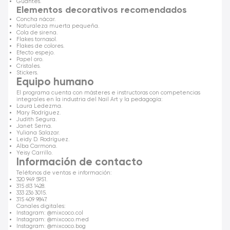
Guantes.
Elementos decorativos recomendados
Concha nácar.
Naturaleza muerta pequeña.
Cola de sirena.
Flakes tornasol.
Flakes de colores.
Efecto espejo.
Papel oro.
Cristales.
Stickers.
Equipo humano
El programa cuenta con másteres e instructoras con competencias
integrales en la industria del Nail Art y la pedagogía:
Laura Ledezma.
Mary Rodríguez.
Judith Segura.
Janet Serna.
Yuliana Salazar.
Leidy D. Rodríguez.
Alba Carmona.
Yeisy Carrillo.
Información de contacto
Teléfonos de ventas e información:
320 949 5951.
315 613 1428.
333 236 3015.
315 409 9847.
Canales digitales:
Instagram: @mixcoco.col
Instagram: @mixcoco.med
Instagram: @mixcoco.bog