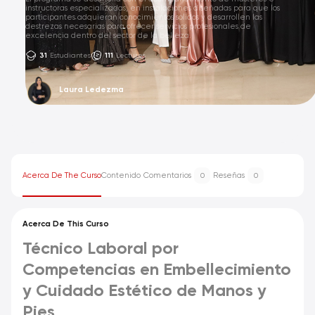
instructoras especializadas, en instalaciones diseñadas para que los
participantes adquieran conocimientos sólidos y desarrollen las
destrezas necesarias para ofrecer servicios profesionales de
excelencia dentro del sector de la belleza.
31
Estudiantes
111
Lectures
Laura Ledezma
Acerca De The Curso
Contenido
Comentarios
Reseñas
0
0
Acerca De This Curso
Técnico Laboral por
Competencias en Embellecimiento
y Cuidado Estético de Manos y
Pies