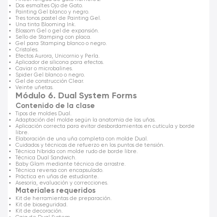
Dos esmaltes Ojo de Gato.
Painting Gel blanco y negro.
Tres tonos pastel de Painting Gel.
Una tinta Blooming Ink.
Blossom Gel o gel de expansión.
Sello de Stamping con placa.
Gel para Stamping blanco o negro.
Cristales.
Efectos Aurora, Unicornio y Perla.
Aplicador de silicona para efectos.
Caviar o microbalines.
Spider Gel blanco o negro.
Gel de construcción Clear.
Veinte uñetas.
Módulo 6. Dual System Forms
Contenido de la clase
Tipos de moldes Dual.
Adaptación del molde según la anatomía de las uñas.
Aplicación correcta para evitar desbordamientos en cutícula y borde
libre.
Elaboración de una uña completa con molde Dual.
Cuidados y técnicas de refuerzo en los puntos de tensión.
Técnica híbrida con molde rudo de borde libre.
Técnica Dual Sandwich.
Baby Glam mediante técnica de arrastre.
Técnica reversa con encapsulado.
Práctica en uñas de estudiante.
Asesoría, evaluación y correcciones.
Materiales requeridos
Kit de herramientas de preparación.
Kit de bioseguridad.
Kit de decoración.