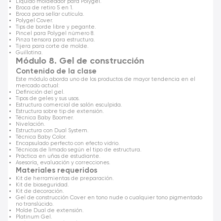
Líquido moldeador para Polygel.
Broca de retiro 5 en 1.
Broca para sellar cutícula.
Polygel Cover.
Tips de borde libre y pegante.
Pincel para Polygel número 8.
Pinza tensora para estructura.
Tijera para corte de molde.
Guillotina.
Módulo 8. Gel de construcción
Contenido de la clase
Este módulo aborda uno de los productos de mayor tendencia en el
mercado actual:
Definición del gel.
Tipos de geles y sus usos.
Estructura comercial de salón esculpida.
Estructura sobre tip de extensión.
Técnica Baby Boomer.
Nivelación.
Estructura con Dual System.
Técnica Baby Color.
Encapsulado perfecto con efecto vidrio.
Técnicas de limado según el tipo de estructura.
Práctica en uñas de estudiante.
Asesoría, evaluación y correcciones.
Materiales requeridos
Kit de herramientas de preparación.
Kit de bioseguridad.
Kit de decoración.
Gel de construcción Cover en tono nude o cualquier tono pigmentado
no translúcido.
Molde Dual de extensión.
Platinum Gel.