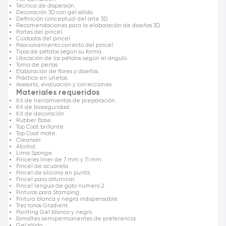
Técnica de dispersión.
Decoración 3D con gel sólido.
Definición conceptual del arte 3D.
Recomendaciones para la elaboración de diseños 3D.
Partes del pincel.
Cuidados del pincel.
Posicionamiento correcto del pincel.
Tipos de pétalos según su forma.
Ubicación de los pétalos según el ángulo.
Toma de perlas.
Elaboración de flores y diseños.
Práctica en uñetas.
Asesoría, evaluación y correcciones.
Materiales requeridos
Kit de herramientas de preparación.
Kit de bioseguridad.
Kit de decoración.
Rubber Base.
Top Coat brillante.
Top Coat mate.
Cleanser.
Alcohol.
Lima Sponge.
Pinceles liner de 7 mm y 11 mm.
Pincel de acuarela.
Pincel de silicona en punta.
Pincel para difuminar.
Pincel lengua de gato número 2.
Pinturas para Stamping.
Pintura blanca y negra indispensable.
Tres tonos Gradient.
Painting Gel blanco y negro.
Esmaltes semipermanentes de preferencia.
Gel sólido.