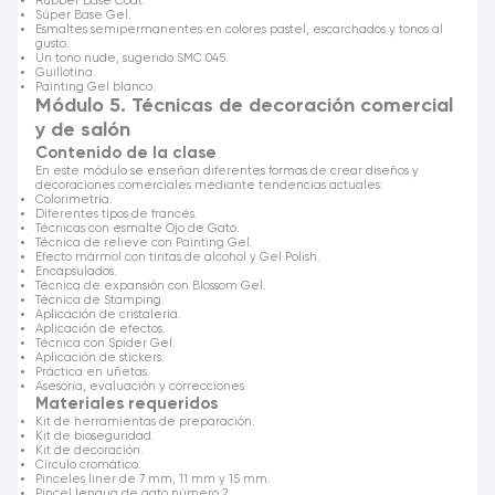
Rubber Base Coat.
Súper Base Gel.
Esmaltes semipermanentes en colores pastel, escarchados y tonos al
gusto.
Un tono nude, sugerido SMC 045.
Guillotina.
Painting Gel blanco.
Módulo 5. Técnicas de decoración comercial
y de salón
Contenido de la clase
En este módulo se enseñan diferentes formas de crear diseños y
decoraciones comerciales mediante tendencias actuales:
Colorimetría.
Diferentes tipos de francés.
Técnicas con esmalte Ojo de Gato.
Técnica de relieve con Painting Gel.
Efecto mármol con tintas de alcohol y Gel Polish.
Encapsulados.
Técnica de expansión con Blossom Gel.
Técnica de Stamping.
Aplicación de cristalería.
Aplicación de efectos.
Técnica con Spider Gel.
Aplicación de stickers.
Práctica en uñetas.
Asesoría, evaluación y correcciones.
Materiales requeridos
Kit de herramientas de preparación.
Kit de bioseguridad.
Kit de decoración.
Círculo cromático.
Pinceles liner de 7 mm, 11 mm y 15 mm.
Pincel lengua de gato número 2.